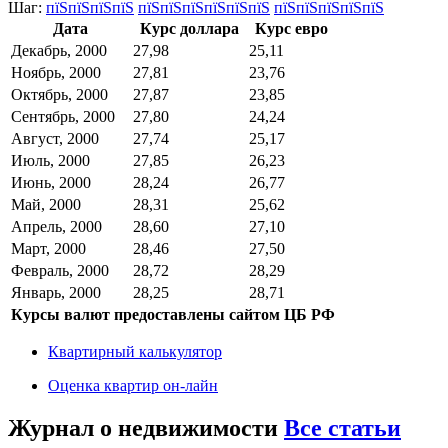
Шаг:
пїЅпїЅпїЅпїЅ
пїЅпїЅпїЅпїЅпїЅпїЅ
пїЅпїЅпїЅпїЅпїЅ
Дата
Курс доллара
Курс евро
Декабрь, 2000
27,98
25,11
Ноябрь, 2000
27,81
23,76
Октябрь, 2000
27,87
23,85
Сентябрь, 2000
27,80
24,24
Август, 2000
27,74
25,17
Июль, 2000
27,85
26,23
Июнь, 2000
28,24
26,77
Май, 2000
28,31
25,62
Апрель, 2000
28,60
27,10
Март, 2000
28,46
27,50
Февраль, 2000
28,72
28,29
Январь, 2000
28,25
28,71
Курсы валют предоставлены сайтом ЦБ РФ
Квартирный калькулятор
Оценка квартир он-лайн
Журнал о недвижимости
Все статьи