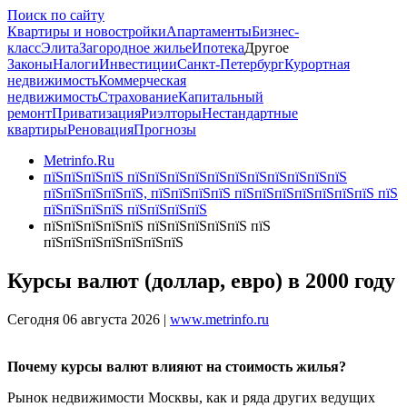
Поиск по сайту
Квартиры и новостройки
Апартаменты
Бизнес-
класс
Элита
Загородное жилье
Ипотека
Другое
Законы
Налоги
Инвестиции
Санкт-Петербург
Курортная
недвижимость
Коммерческая
недвижимость
Страхование
Капитальный
ремонт
Приватизация
Риэлторы
Нестандартные
квартиры
Реновация
Прогнозы
Metrinfo.Ru
пїЅпїЅпїЅпїЅ пїЅпїЅпїЅпїЅпїЅпїЅпїЅпїЅпїЅпїЅпїЅ
пїЅпїЅпїЅпїЅпїЅ, пїЅпїЅпїЅпїЅ пїЅпїЅпїЅпїЅпїЅпїЅпїЅ пїЅ
пїЅпїЅпїЅпїЅ пїЅпїЅпїЅпїЅ
пїЅпїЅпїЅпїЅпїЅ пїЅпїЅпїЅпїЅпїЅ пїЅ
пїЅпїЅпїЅпїЅпїЅпїЅпїЅ
Курсы валют (доллар, евро) в 2000 году
Сегодня 06 августа 2026 |
www.metrinfo.ru
Почему курсы валют влияют на стоимость жилья?
Рынок недвижимости Москвы, как и ряда других ведущих