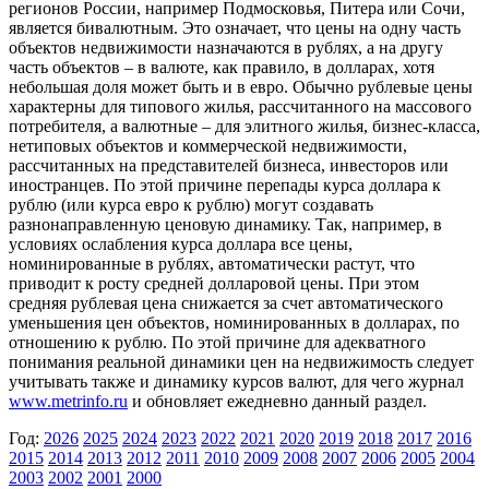
регионов России, например Подмосковья, Питера или Сочи,
является бивалютным. Это означает, что цены на одну часть
объектов недвижимости назначаются в рублях, а на другу
часть объектов – в валюте, как правило, в долларах, хотя
небольшая доля может быть и в евро. Обычно рублевые цены
характерны для типового жилья, рассчитанного на массового
потребителя, а валютные – для элитного жилья, бизнес-класса,
нетиповых объектов и коммерческой недвижимости,
рассчитанных на представителей бизнеса, инвесторов или
иностранцев. По этой причине перепады курса доллара к
рублю (или курса евро к рублю) могут создавать
разнонаправленную ценовую динамику. Так, например, в
условиях ослабления курса доллара все цены,
номинированные в рублях, автоматически растут, что
приводит к росту средней долларовой цены. При этом
средняя рублевая цена снижается за счет автоматического
уменьшения цен объектов, номинированных в долларах, по
отношению к рублю. По этой причине для адекватного
понимания реальной динамики цен на недвижимость следует
учитывать также и динамику курсов валют, для чего журнал
www.metrinfo.ru
и обновляет ежедневно данный раздел.
Год:
2026
2025
2024
2023
2022
2021
2020
2019
2018
2017
2016
2015
2014
2013
2012
2011
2010
2009
2008
2007
2006
2005
2004
2003
2002
2001
2000