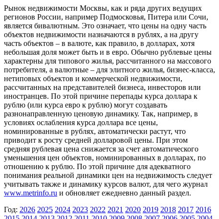
Рынок недвижимости Москвы, как и ряда других ведущих
регионов России, например Подмосковья, Питера или Сочи,
является бивалютным. Это означает, что цены на одну часть
объектов недвижимости назначаются в рублях, а на другу
часть объектов – в валюте, как правило, в долларах, хотя
небольшая доля может быть и в евро. Обычно рублевые цены
характерны для типового жилья, рассчитанного на массового
потребителя, а валютные – для элитного жилья, бизнес-класса,
нетиповых объектов и коммерческой недвижимости,
рассчитанных на представителей бизнеса, инвесторов или
иностранцев. По этой причине перепады курса доллара к
рублю (или курса евро к рублю) могут создавать
разнонаправленную ценовую динамику. Так, например, в
условиях ослабления курса доллара все цены,
номинированные в рублях, автоматически растут, что
приводит к росту средней долларовой цены. При этом
средняя рублевая цена снижается за счет автоматического
уменьшения цен объектов, номинированных в долларах, по
отношению к рублю. По этой причине для адекватного
понимания реальной динамики цен на недвижимость следует
учитывать также и динамику курсов валют, для чего журнал
www.metrinfo.ru
и обновляет ежедневно данный раздел.
Год:
2026
2025
2024
2023
2022
2021
2020
2019
2018
2017
2016
2015
2014
2013
2012
2011
2010
2009
2008
2007
2006
2005
2004