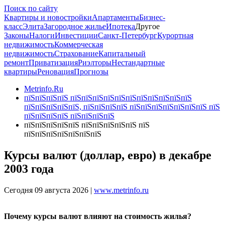
Поиск по сайту
Квартиры и новостройки
Апартаменты
Бизнес-
класс
Элита
Загородное жилье
Ипотека
Другое
Законы
Налоги
Инвестиции
Санкт-Петербург
Курортная
недвижимость
Коммерческая
недвижимость
Страхование
Капитальный
ремонт
Приватизация
Риэлторы
Нестандартные
квартиры
Реновация
Прогнозы
Metrinfo.Ru
пїЅпїЅпїЅпїЅ пїЅпїЅпїЅпїЅпїЅпїЅпїЅпїЅпїЅпїЅпїЅ
пїЅпїЅпїЅпїЅпїЅ, пїЅпїЅпїЅпїЅ пїЅпїЅпїЅпїЅпїЅпїЅпїЅ пїЅ
пїЅпїЅпїЅпїЅ пїЅпїЅпїЅпїЅ
пїЅпїЅпїЅпїЅпїЅ пїЅпїЅпїЅпїЅпїЅ пїЅ
пїЅпїЅпїЅпїЅпїЅпїЅпїЅ
Курсы валют (доллар, евро) в декабре
2003 года
Сегодня 09 августа 2026 |
www.metrinfo.ru
Почему курсы валют влияют на стоимость жилья?