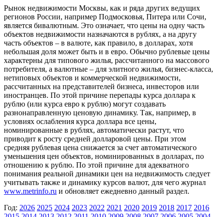
Рынок недвижимости Москвы, как и ряда других ведущих
регионов России, например Подмосковья, Питера или Сочи,
является бивалютным. Это означает, что цены на одну часть
объектов недвижимости назначаются в рублях, а на другу
часть объектов – в валюте, как правило, в долларах, хотя
небольшая доля может быть и в евро. Обычно рублевые цены
характерны для типового жилья, рассчитанного на массового
потребителя, а валютные – для элитного жилья, бизнес-класса,
нетиповых объектов и коммерческой недвижимости,
рассчитанных на представителей бизнеса, инвесторов или
иностранцев. По этой причине перепады курса доллара к
рублю (или курса евро к рублю) могут создавать
разнонаправленную ценовую динамику. Так, например, в
условиях ослабления курса доллара все цены,
номинированные в рублях, автоматически растут, что
приводит к росту средней долларовой цены. При этом
средняя рублевая цена снижается за счет автоматического
уменьшения цен объектов, номинированных в долларах, по
отношению к рублю. По этой причине для адекватного
понимания реальной динамики цен на недвижимость следует
учитывать также и динамику курсов валют, для чего журнал
www.metrinfo.ru
и обновляет ежедневно данный раздел.
Год:
2026
2025
2024
2023
2022
2021
2020
2019
2018
2017
2016
2015
2014
2013
2012
2011
2010
2009
2008
2007
2006
2005
2004