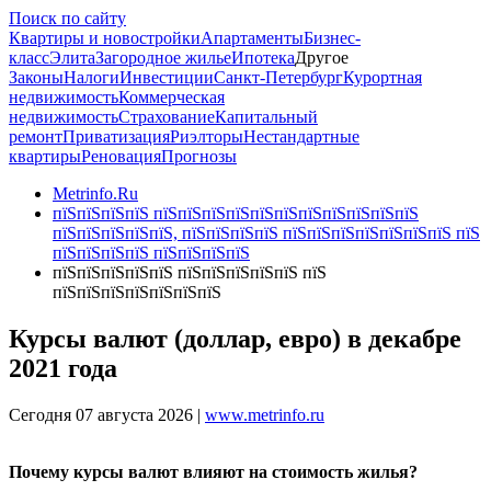
Поиск по сайту
Квартиры и новостройки
Апартаменты
Бизнес-
класс
Элита
Загородное жилье
Ипотека
Другое
Законы
Налоги
Инвестиции
Санкт-Петербург
Курортная
недвижимость
Коммерческая
недвижимость
Страхование
Капитальный
ремонт
Приватизация
Риэлторы
Нестандартные
квартиры
Реновация
Прогнозы
Metrinfo.Ru
пїЅпїЅпїЅпїЅ пїЅпїЅпїЅпїЅпїЅпїЅпїЅпїЅпїЅпїЅпїЅ
пїЅпїЅпїЅпїЅпїЅ, пїЅпїЅпїЅпїЅ пїЅпїЅпїЅпїЅпїЅпїЅпїЅ пїЅ
пїЅпїЅпїЅпїЅ пїЅпїЅпїЅпїЅ
пїЅпїЅпїЅпїЅпїЅ пїЅпїЅпїЅпїЅпїЅ пїЅ
пїЅпїЅпїЅпїЅпїЅпїЅпїЅ
Курсы валют (доллар, евро) в декабре
2021 года
Сегодня 07 августа 2026 |
www.metrinfo.ru
Почему курсы валют влияют на стоимость жилья?