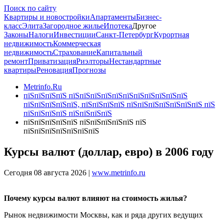
Поиск по сайту
Квартиры и новостройки
Апартаменты
Бизнес-
класс
Элита
Загородное жилье
Ипотека
Другое
Законы
Налоги
Инвестиции
Санкт-Петербург
Курортная
недвижимость
Коммерческая
недвижимость
Страхование
Капитальный
ремонт
Приватизация
Риэлторы
Нестандартные
квартиры
Реновация
Прогнозы
Metrinfo.Ru
пїЅпїЅпїЅпїЅ пїЅпїЅпїЅпїЅпїЅпїЅпїЅпїЅпїЅпїЅпїЅ
пїЅпїЅпїЅпїЅпїЅ, пїЅпїЅпїЅпїЅ пїЅпїЅпїЅпїЅпїЅпїЅпїЅ пїЅ
пїЅпїЅпїЅпїЅ пїЅпїЅпїЅпїЅ
пїЅпїЅпїЅпїЅпїЅ пїЅпїЅпїЅпїЅпїЅ пїЅ
пїЅпїЅпїЅпїЅпїЅпїЅпїЅ
Курсы валют (доллар, евро) в 2006 году
Сегодня 08 августа 2026 |
www.metrinfo.ru
Почему курсы валют влияют на стоимость жилья?
Рынок недвижимости Москвы, как и ряда других ведущих