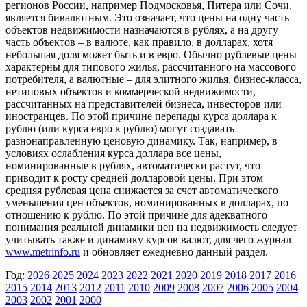
регионов России, например Подмосковья, Питера или Сочи,
является бивалютным. Это означает, что цены на одну часть
объектов недвижимости назначаются в рублях, а на другу
часть объектов – в валюте, как правило, в долларах, хотя
небольшая доля может быть и в евро. Обычно рублевые цены
характерны для типового жилья, рассчитанного на массового
потребителя, а валютные – для элитного жилья, бизнес-класса,
нетиповых объектов и коммерческой недвижимости,
рассчитанных на представителей бизнеса, инвесторов или
иностранцев. По этой причине перепады курса доллара к
рублю (или курса евро к рублю) могут создавать
разнонаправленную ценовую динамику. Так, например, в
условиях ослабления курса доллара все цены,
номинированные в рублях, автоматически растут, что
приводит к росту средней долларовой цены. При этом
средняя рублевая цена снижается за счет автоматического
уменьшения цен объектов, номинированных в долларах, по
отношению к рублю. По этой причине для адекватного
понимания реальной динамики цен на недвижимость следует
учитывать также и динамику курсов валют, для чего журнал
www.metrinfo.ru
и обновляет ежедневно данный раздел.
Год:
2026
2025
2024
2023
2022
2021
2020
2019
2018
2017
2016
2015
2014
2013
2012
2011
2010
2009
2008
2007
2006
2005
2004
2003
2002
2001
2000