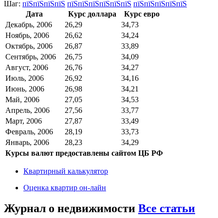
Шаг:
пїЅпїЅпїЅпїЅ
пїЅпїЅпїЅпїЅпїЅпїЅ
пїЅпїЅпїЅпїЅпїЅ
Дата
Курс доллара
Курс евро
Декабрь, 2006
26,29
34,73
Ноябрь, 2006
26,62
34,24
Октябрь, 2006
26,87
33,89
Сентябрь, 2006
26,75
34,09
Август, 2006
26,76
34,27
Июль, 2006
26,92
34,16
Июнь, 2006
26,98
34,21
Май, 2006
27,05
34,53
Апрель, 2006
27,56
33,77
Март, 2006
27,87
33,49
Февраль, 2006
28,19
33,73
Январь, 2006
28,23
34,29
Курсы валют предоставлены сайтом ЦБ РФ
Квартирный калькулятор
Оценка квартир он-лайн
Журнал о недвижимости
Все статьи