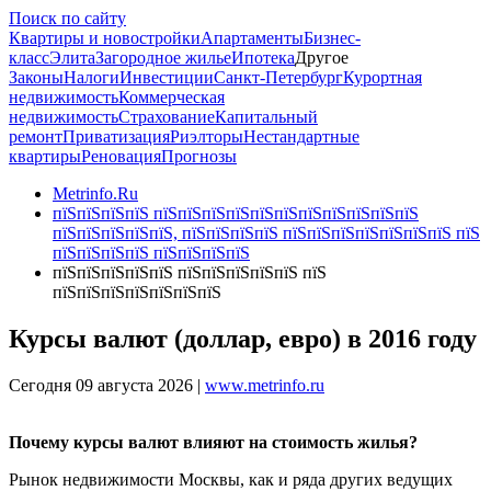
Поиск по сайту
Квартиры и новостройки
Апартаменты
Бизнес-
класс
Элита
Загородное жилье
Ипотека
Другое
Законы
Налоги
Инвестиции
Санкт-Петербург
Курортная
недвижимость
Коммерческая
недвижимость
Страхование
Капитальный
ремонт
Приватизация
Риэлторы
Нестандартные
квартиры
Реновация
Прогнозы
Metrinfo.Ru
пїЅпїЅпїЅпїЅ пїЅпїЅпїЅпїЅпїЅпїЅпїЅпїЅпїЅпїЅпїЅ
пїЅпїЅпїЅпїЅпїЅ, пїЅпїЅпїЅпїЅ пїЅпїЅпїЅпїЅпїЅпїЅпїЅ пїЅ
пїЅпїЅпїЅпїЅ пїЅпїЅпїЅпїЅ
пїЅпїЅпїЅпїЅпїЅ пїЅпїЅпїЅпїЅпїЅ пїЅ
пїЅпїЅпїЅпїЅпїЅпїЅпїЅ
Курсы валют (доллар, евро) в 2016 году
Сегодня 09 августа 2026 |
www.metrinfo.ru
Почему курсы валют влияют на стоимость жилья?
Рынок недвижимости Москвы, как и ряда других ведущих