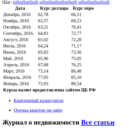
Шаг:
пїЅпїЅпїЅпїЅ
пїЅпїЅпїЅпїЅпїЅпїЅ
пїЅпїЅпїЅпїЅпїЅ
Дата
Курс доллара
Курс евро
Декабрь, 2016
62,78
66,51
Ноябрь, 2016
63,57
69,23
Октябрь, 2016
63,21
70,41
Сентябрь, 2016
64,83
72,77
Август, 2016
65,02
72,28
Июль, 2016
64,24
71,17
Июнь, 2016
65,65
73,56
Май, 2016
65,96
75,05
Апрель, 2016
67,68
76,25
Март, 2016
73,14
80,48
Февраль, 2016
77,05
85,10
Январь, 2016
73,93
80,54
Курсы валют предоставлены сайтом ЦБ РФ
Квартирный калькулятор
Оценка квартир он-лайн
Журнал о недвижимости
Все статьи