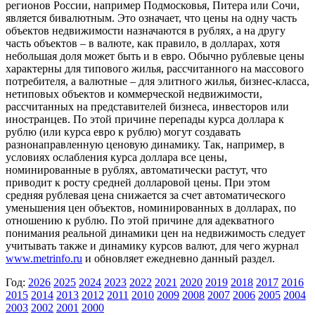
регионов России, например Подмосковья, Питера или Сочи,
является бивалютным. Это означает, что цены на одну часть
объектов недвижимости назначаются в рублях, а на другу
часть объектов – в валюте, как правило, в долларах, хотя
небольшая доля может быть и в евро. Обычно рублевые цены
характерны для типового жилья, рассчитанного на массового
потребителя, а валютные – для элитного жилья, бизнес-класса,
нетиповых объектов и коммерческой недвижимости,
рассчитанных на представителей бизнеса, инвесторов или
иностранцев. По этой причине перепады курса доллара к
рублю (или курса евро к рублю) могут создавать
разнонаправленную ценовую динамику. Так, например, в
условиях ослабления курса доллара все цены,
номинированные в рублях, автоматически растут, что
приводит к росту средней долларовой цены. При этом
средняя рублевая цена снижается за счет автоматического
уменьшения цен объектов, номинированных в долларах, по
отношению к рублю. По этой причине для адекватного
понимания реальной динамики цен на недвижимость следует
учитывать также и динамику курсов валют, для чего журнал
www.metrinfo.ru
и обновляет ежедневно данный раздел.
Год:
2026
2025
2024
2023
2022
2021
2020
2019
2018
2017
2016
2015
2014
2013
2012
2011
2010
2009
2008
2007
2006
2005
2004
2003
2002
2001
2000