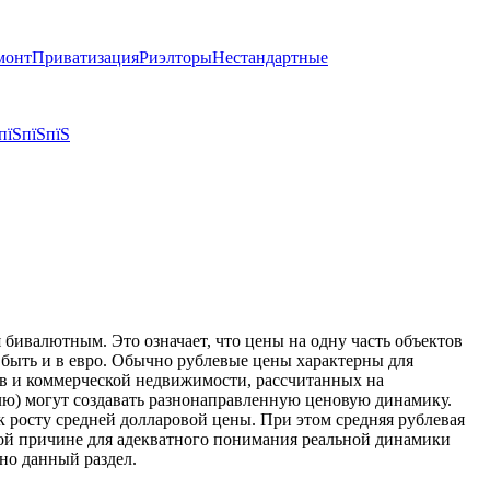
монт
Приватизация
Риэлторы
Нестандартные
пїЅпїЅпїЅ
бивалютным. Это означает, что цены на одну часть объектов
т быть и в евро. Обычно рублевые цены характерны для
тов и коммерческой недвижимости, рассчитанных на
блю) могут создавать разнонаправленную ценовую динамику.
к росту средней долларовой цены. При этом средняя рублевая
той причине для адекватного понимания реальной динамики
но данный раздел.