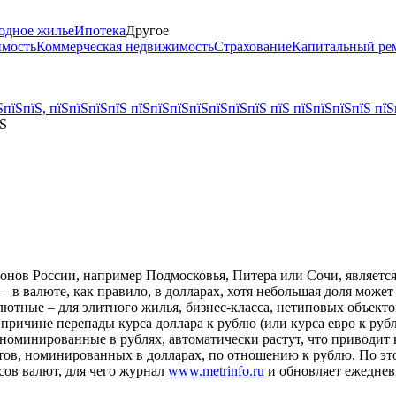
одное жилье
Ипотека
Другое
имость
Коммерческая недвижимость
Страхование
Капитальный ре
пїЅпїЅ, пїЅпїЅпїЅпїЅ пїЅпїЅпїЅпїЅпїЅпїЅпїЅ пїЅ пїЅпїЅпїЅпїЅ пїЅ
їЅ
нов России, например Подмосковья, Питера или Сочи, является 
 – в валюте, как правило, в долларах, хотя небольшая доля може
алютные – для элитного жилья, бизнес-класса, нетиповых объек
 причине перепады курса доллара к рублю (или курса евро к ру
, номинированные в рублях, автоматически растут, что приводит 
ктов, номинированных в долларах, по отношению к рублю. По э
сов валют, для чего журнал
www.metrinfo.ru
и обновляет ежеднев