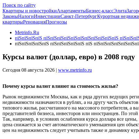
Поиск по сайту
Квартиры и новостройки
Апартаменты
Бизнес-класс
Элита
Загор
Законы
Налоги
Инвестиции
Санкт-Петербург
Курортная недвиж
квартиры
Реновация
Прогнозы
Metrinfo.Ru
пїЅпїЅпїЅпїЅ пїЅпїЅпїЅпїЅпїЅпїЅпїЅпїЅпїЅпїЅпїЅ пїЅпїЅпїЅ
пїЅпїЅпїЅпїЅпїЅ пїЅпїЅпїЅпїЅпїЅ пїЅ пїЅпїЅпїЅпїЅпїЅпїЅп
Курсы валют (доллар, евро) в 2008 году
Сегодня 08 августа 2026 |
www.metrinfo.ru
Почему курсы валют влияют на стоимость жилья?
Рынок недвижимости Москвы, как и ряда других ведущих регио
недвижимости назначаются в рублях, а на другу часть объектов
типового жилья, рассчитанного на массового потребителя, а в
представителей бизнеса, инвесторов или иностранцев. По этой
Так, например, в условиях ослабления курса доллара все цены
цена снижается за счет автоматического уменьшения цен объе
цен на недвижимость следует учитывать также и динамику кур