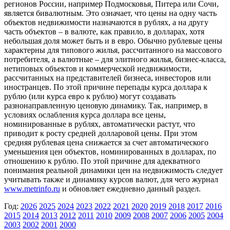
регионов России, например Подмосковья, Питера или Сочи,
является бивалютным. Это означает, что цены на одну часть
объектов недвижимости назначаются в рублях, а на другу
часть объектов – в валюте, как правило, в долларах, хотя
небольшая доля может быть и в евро. Обычно рублевые цены
характерны для типового жилья, рассчитанного на массового
потребителя, а валютные – для элитного жилья, бизнес-класса,
нетиповых объектов и коммерческой недвижимости,
рассчитанных на представителей бизнеса, инвесторов или
иностранцев. По этой причине перепады курса доллара к
рублю (или курса евро к рублю) могут создавать
разнонаправленную ценовую динамику. Так, например, в
условиях ослабления курса доллара все цены,
номинированные в рублях, автоматически растут, что
приводит к росту средней долларовой цены. При этом
средняя рублевая цена снижается за счет автоматического
уменьшения цен объектов, номинированных в долларах, по
отношению к рублю. По этой причине для адекватного
понимания реальной динамики цен на недвижимость следует
учитывать также и динамику курсов валют, для чего журнал
www.metrinfo.ru
и обновляет ежедневно данный раздел.
Год:
2026
2025
2024
2023
2022
2021
2020
2019
2018
2017
2016
2015
2014
2013
2012
2011
2010
2009
2008
2007
2006
2005
2004
2003
2002
2001
2000