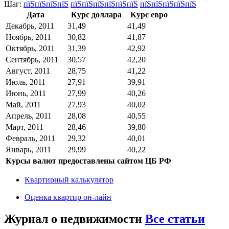
Шаг:
пїЅпїЅпїЅпїЅ
пїЅпїЅпїЅпїЅпїЅпїЅ
пїЅпїЅпїЅпїЅпїЅ
Дата
Курс доллара
Курс евро
Декабрь, 2011
31,49
41,49
Ноябрь, 2011
30,82
41,87
Октябрь, 2011
31,39
42,92
Сентябрь, 2011
30,57
42,20
Август, 2011
28,75
41,22
Июль, 2011
27,91
39,91
Июнь, 2011
27,99
40,26
Май, 2011
27,93
40,02
Апрель, 2011
28,08
40,55
Март, 2011
28,46
39,80
Февраль, 2011
29,32
40,01
Январь, 2011
29,99
40,22
Курсы валют предоставлены сайтом ЦБ РФ
Квартирный калькулятор
Оценка квартир он-лайн
Журнал о недвижимости
Все статьи