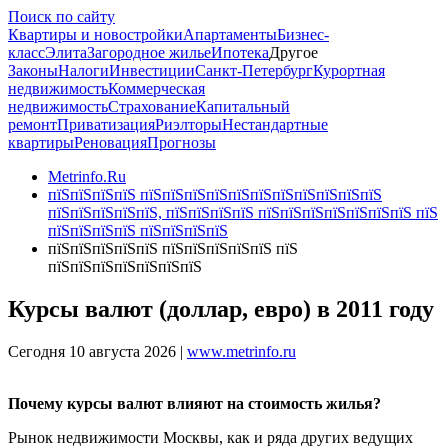
Поиск по сайту
Квартиры и новостройки
Апартаменты
Бизнес-
класс
Элита
Загородное жилье
Ипотека
Другое
Законы
Налоги
Инвестиции
Санкт-Петербург
Курортная
недвижимость
Коммерческая
недвижимость
Страхование
Капитальный
ремонт
Приватизация
Риэлторы
Нестандартные
квартиры
Реновация
Прогнозы
Metrinfo.Ru
пїЅпїЅпїЅпїЅ пїЅпїЅпїЅпїЅпїЅпїЅпїЅпїЅпїЅпїЅпїЅ
пїЅпїЅпїЅпїЅпїЅ, пїЅпїЅпїЅпїЅ пїЅпїЅпїЅпїЅпїЅпїЅпїЅ пїЅ
пїЅпїЅпїЅпїЅ пїЅпїЅпїЅпїЅ
пїЅпїЅпїЅпїЅпїЅ пїЅпїЅпїЅпїЅпїЅ пїЅ
пїЅпїЅпїЅпїЅпїЅпїЅпїЅ
Курсы валют (доллар, евро) в 2011 году
Сегодня 10 августа 2026 |
www.metrinfo.ru
Почему курсы валют влияют на стоимость жилья?
Рынок недвижимости Москвы, как и ряда других ведущих