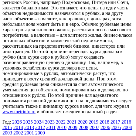
регионов России, например Подмосковья, Питера или Сочи,
является бивалютным. Это означает, что цены на одну часть
объектов недвижимости назначаются в рублях, а на другу
часть объектов – в валюте, как правило, в долларах, хотя
небольшая доля может быть и в евро. Обычно рублевые цены
характерны для типового жилья, рассчитанного на массового
потребителя, а валютные – для элитного жилья, бизнес-класса,
нетиповых объектов и коммерческой недвижимости,
рассчитанных на представителей бизнеса, инвесторов или
иностранцев. По этой причине перепады курса доллара к
рублю (или курса евро к рублю) могут создавать
разнонаправленную ценовую динамику. Так, например, в
условиях ослабления курса доллара все цены,
номинированные в рублях, автоматически растут, что
приводит к росту средней долларовой цены. При этом
средняя рублевая цена снижается за счет автоматического
уменьшения цен объектов, номинированных в долларах, по
отношению к рублю. По этой причине для адекватного
понимания реальной динамики цен на недвижимость следует
учитывать также и динамику курсов валют, для чего журнал
www.metrinfo.ru
и обновляет ежедневно данный раздел.
Год:
2026
2025
2024
2023
2022
2021
2020
2019
2018
2017
2016
2015
2014
2013
2012
2011
2010
2009
2008
2007
2006
2005
2004
2003
2002
2001
2000