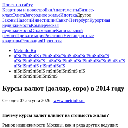
Поиск по сайту
Квартиры и новостройки
Апартаменты
Бизнес-
класс
Элита
Загородное жилье
Ипотека
Другое
Законы
Налоги
Инвестиции
Санкт-Петербург
Курортная
недвижимость
Коммерческая
недвижимость
Страхование
Капитальный
ремонт
Приватизация
Риэлторы
Нестандартные
квартиры
Реновация
Прогнозы
Metrinfo.Ru
пїЅпїЅпїЅпїЅ пїЅпїЅпїЅпїЅпїЅпїЅпїЅпїЅпїЅпїЅпїЅ
пїЅпїЅпїЅпїЅпїЅ, пїЅпїЅпїЅпїЅ пїЅпїЅпїЅпїЅпїЅпїЅпїЅ пїЅ
пїЅпїЅпїЅпїЅ пїЅпїЅпїЅпїЅ
пїЅпїЅпїЅпїЅпїЅ пїЅпїЅпїЅпїЅпїЅ пїЅ
пїЅпїЅпїЅпїЅпїЅпїЅпїЅ
Курсы валют (доллар, евро) в 2014 году
Сегодня 07 августа 2026 |
www.metrinfo.ru
Почему курсы валют влияют на стоимость жилья?
Рынок недвижимости Москвы, как и ряда других ведущих