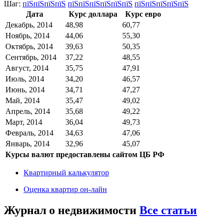
Шаг:
пїЅпїЅпїЅпїЅ
пїЅпїЅпїЅпїЅпїЅпїЅ
пїЅпїЅпїЅпїЅпїЅ
Дата
Курс доллара
Курс евро
Декабрь, 2014
48,98
60,77
Ноябрь, 2014
44,06
55,30
Октябрь, 2014
39,63
50,35
Сентябрь, 2014
37,22
48,55
Август, 2014
35,75
47,91
Июль, 2014
34,20
46,57
Июнь, 2014
34,71
47,27
Май, 2014
35,47
49,02
Апрель, 2014
35,68
49,22
Март, 2014
36,04
49,73
Февраль, 2014
34,63
47,06
Январь, 2014
32,96
45,07
Курсы валют предоставлены сайтом ЦБ РФ
Квартирный калькулятор
Оценка квартир он-лайн
Журнал о недвижимости
Все статьи