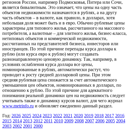
регионов России, например Подмосковья, Питера или Сочи,
является бивалютным. Это означает, что цены на одну часть
объектов недвижимости назначаются в рублях, а на другу
часть объектов – в валюте, как правило, в долларах, хотя
небольшая доля может быть и в евро. Обычно рублевые цены
характерны для типового жилья, рассчитанного на массового
потребителя, а валютные – для элитного жилья, бизнес-класса,
нетиповых объектов и коммерческой недвижимости,
рассчитанных на представителей бизнеса, инвесторов или
иностранцев. По этой причине перепады курса доллара к
рублю (или курса евро к рублю) могут создавать
разнонаправленную ценовую динамику. Так, например, в
условиях ослабления курса доллара все цены,
номинированные в рублях, автоматически растут, что
приводит к росту средней долларовой цены. При этом
средняя рублевая цена снижается за счет автоматического
уменьшения цен объектов, номинированных в долларах, по
отношению к рублю. По этой причине для адекватного
понимания реальной динамики цен на недвижимость следует
учитывать также и динамику курсов валют, для чего журнал
www.metrinfo.ru
и обновляет ежедневно данный раздел.
Год:
2026
2025
2024
2023
2022
2021
2020
2019
2018
2017
2016
2015
2014
2013
2012
2011
2010
2009
2008
2007
2006
2005
2004
2003
2002
2001
2000