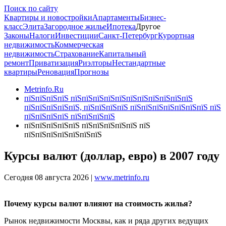
Поиск по сайту
Квартиры и новостройки
Апартаменты
Бизнес-
класс
Элита
Загородное жилье
Ипотека
Другое
Законы
Налоги
Инвестиции
Санкт-Петербург
Курортная
недвижимость
Коммерческая
недвижимость
Страхование
Капитальный
ремонт
Приватизация
Риэлторы
Нестандартные
квартиры
Реновация
Прогнозы
Metrinfo.Ru
пїЅпїЅпїЅпїЅ пїЅпїЅпїЅпїЅпїЅпїЅпїЅпїЅпїЅпїЅпїЅ
пїЅпїЅпїЅпїЅпїЅ, пїЅпїЅпїЅпїЅ пїЅпїЅпїЅпїЅпїЅпїЅпїЅ пїЅ
пїЅпїЅпїЅпїЅ пїЅпїЅпїЅпїЅ
пїЅпїЅпїЅпїЅпїЅ пїЅпїЅпїЅпїЅпїЅ пїЅ
пїЅпїЅпїЅпїЅпїЅпїЅпїЅ
Курсы валют (доллар, евро) в 2007 году
Сегодня 08 августа 2026 |
www.metrinfo.ru
Почему курсы валют влияют на стоимость жилья?
Рынок недвижимости Москвы, как и ряда других ведущих