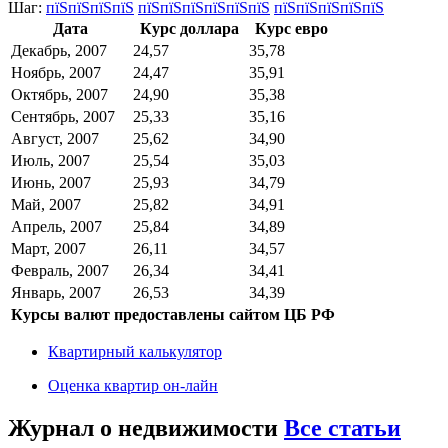
Шаг:
пїЅпїЅпїЅпїЅ
пїЅпїЅпїЅпїЅпїЅпїЅ
пїЅпїЅпїЅпїЅпїЅ
Дата
Курс доллара
Курс евро
Декабрь, 2007
24,57
35,78
Ноябрь, 2007
24,47
35,91
Октябрь, 2007
24,90
35,38
Сентябрь, 2007
25,33
35,16
Август, 2007
25,62
34,90
Июль, 2007
25,54
35,03
Июнь, 2007
25,93
34,79
Май, 2007
25,82
34,91
Апрель, 2007
25,84
34,89
Март, 2007
26,11
34,57
Февраль, 2007
26,34
34,41
Январь, 2007
26,53
34,39
Курсы валют предоставлены сайтом ЦБ РФ
Квартирный калькулятор
Оценка квартир он-лайн
Журнал о недвижимости
Все статьи