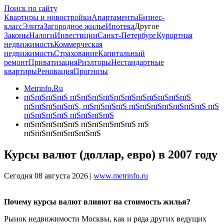
Поиск по сайту
Квартиры и новостройки
Апартаменты
Бизнес-
класс
Элита
Загородное жилье
Ипотека
Другое
Законы
Налоги
Инвестиции
Санкт-Петербург
Курортная
недвижимость
Коммерческая
недвижимость
Страхование
Капитальный
ремонт
Приватизация
Риэлторы
Нестандартные
квартиры
Реновация
Прогнозы
Metrinfo.Ru
пїЅпїЅпїЅпїЅ пїЅпїЅпїЅпїЅпїЅпїЅпїЅпїЅпїЅпїЅпїЅ
пїЅпїЅпїЅпїЅпїЅ, пїЅпїЅпїЅпїЅ пїЅпїЅпїЅпїЅпїЅпїЅпїЅ пїЅ
пїЅпїЅпїЅпїЅ пїЅпїЅпїЅпїЅ
пїЅпїЅпїЅпїЅпїЅ пїЅпїЅпїЅпїЅпїЅ пїЅ
пїЅпїЅпїЅпїЅпїЅпїЅпїЅ
Курсы валют (доллар, евро) в 2007 году
Сегодня 08 августа 2026 |
www.metrinfo.ru
Почему курсы валют влияют на стоимость жилья?
Рынок недвижимости Москвы, как и ряда других ведущих