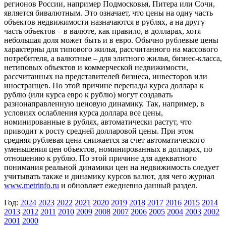
регионов России, например Подмосковья, Питера или Сочи,
является бивалютным. Это означает, что цены на одну часть
объектов недвижимости назначаются в рублях, а на другу
часть объектов – в валюте, как правило, в долларах, хотя
небольшая доля может быть и в евро. Обычно рублевые цены
характерны для типового жилья, рассчитанного на массового
потребителя, а валютные – для элитного жилья, бизнес-класса,
нетиповых объектов и коммерческой недвижимости,
рассчитанных на представителей бизнеса, инвесторов или
иностранцев. По этой причине перепады курса доллара к
рублю (или курса евро к рублю) могут создавать
разнонаправленную ценовую динамику. Так, например, в
условиях ослабления курса доллара все цены,
номинированные в рублях, автоматически растут, что
приводит к росту средней долларовой цены. При этом
средняя рублевая цена снижается за счет автоматического
уменьшения цен объектов, номинированных в долларах, по
отношению к рублю. По этой причине для адекватного
понимания реальной динамики цен на недвижимость следует
учитывать также и динамику курсов валют, для чего журнал
www.metrinfo.ru
и обновляет ежедневно данный раздел.
Год:
2024
2023
2022
2021
2020
2019
2018
2017
2016
2015
2014
2013
2012
2011
2010
2009
2008
2007
2006
2005
2004
2003
2002
2001
2000