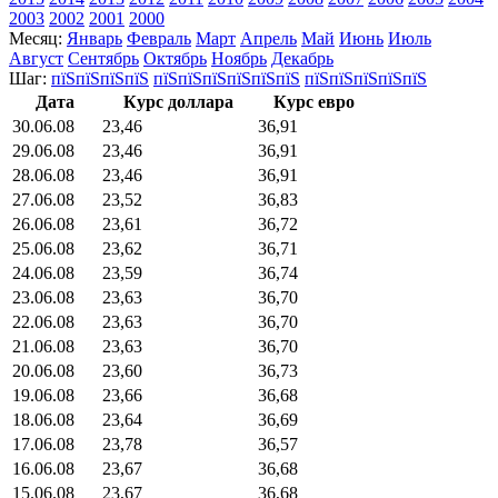
2003
2002
2001
2000
Месяц:
Январь
Февраль
Март
Апрель
Май
Июнь
Июль
Август
Сентябрь
Октябрь
Ноябрь
Декабрь
Шаг:
пїЅпїЅпїЅпїЅ
пїЅпїЅпїЅпїЅпїЅпїЅ
пїЅпїЅпїЅпїЅпїЅ
Дата
Курс доллара
Курс евро
30.06.08
23,46
36,91
29.06.08
23,46
36,91
28.06.08
23,46
36,91
27.06.08
23,52
36,83
26.06.08
23,61
36,72
25.06.08
23,62
36,71
24.06.08
23,59
36,74
23.06.08
23,63
36,70
22.06.08
23,63
36,70
21.06.08
23,63
36,70
20.06.08
23,60
36,73
19.06.08
23,66
36,68
18.06.08
23,64
36,69
17.06.08
23,78
36,57
16.06.08
23,67
36,68
15.06.08
23,67
36,68