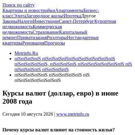
Поиск по сайту
Квартиры и новостройки
Апартаменты
Бизнес-
класс
Элита
Загородное жилье
Ипотека
Другое
Законы
Налоги
Инвестиции
Санкт-Петербург
Курортная
недвижимость
Коммерческая
недвижимость
Страхование
Капитальный
ремонт
Приватизация
Риэлторы
Нестандартные
квартиры
Реновация
Прогнозы
Metrinfo.Ru
пїЅпїЅпїЅпїЅ пїЅпїЅпїЅпїЅпїЅпїЅпїЅпїЅпїЅпїЅпїЅ
пїЅпїЅпїЅпїЅпїЅ, пїЅпїЅпїЅпїЅ пїЅпїЅпїЅпїЅпїЅпїЅпїЅ пїЅ
пїЅпїЅпїЅпїЅ пїЅпїЅпїЅпїЅ
пїЅпїЅпїЅпїЅпїЅ пїЅпїЅпїЅпїЅпїЅ пїЅ
пїЅпїЅпїЅпїЅпїЅпїЅпїЅ
Курсы валют (доллар, евро) в июне
2008 года
Сегодня 10 августа 2026 |
www.metrinfo.ru
Почему курсы валют влияют на стоимость жилья?