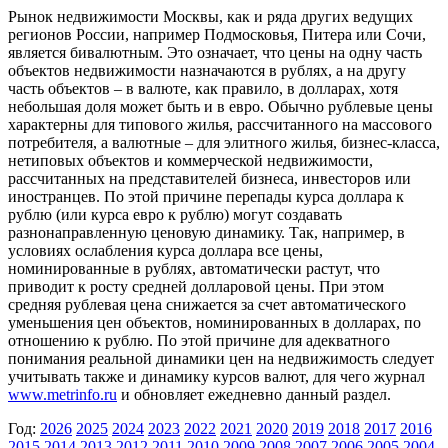
Рынок недвижимости Москвы, как и ряда других ведущих
регионов России, например Подмосковья, Питера или Сочи,
является бивалютным. Это означает, что цены на одну часть
объектов недвижимости назначаются в рублях, а на другу
часть объектов – в валюте, как правило, в долларах, хотя
небольшая доля может быть и в евро. Обычно рублевые цены
характерны для типового жилья, рассчитанного на массового
потребителя, а валютные – для элитного жилья, бизнес-класса,
нетиповых объектов и коммерческой недвижимости,
рассчитанных на представителей бизнеса, инвесторов или
иностранцев. По этой причине перепады курса доллара к
рублю (или курса евро к рублю) могут создавать
разнонаправленную ценовую динамику. Так, например, в
условиях ослабления курса доллара все цены,
номинированные в рублях, автоматически растут, что
приводит к росту средней долларовой цены. При этом
средняя рублевая цена снижается за счет автоматического
уменьшения цен объектов, номинированных в долларах, по
отношению к рублю. По этой причине для адекватного
понимания реальной динамики цен на недвижимость следует
учитывать также и динамику курсов валют, для чего журнал
www.metrinfo.ru
и обновляет ежедневно данный раздел.
Год:
2026
2025
2024
2023
2022
2021
2020
2019
2018
2017
2016
2015
2014
2013
2012
2011
2010
2009
2008
2007
2006
2005
2004