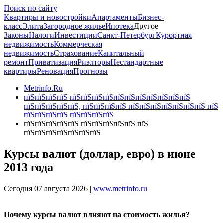
Поиск по сайту
Квартиры и новостройки
Апартаменты
Бизнес-
класс
Элита
Загородное жилье
Ипотека
Другое
Законы
Налоги
Инвестиции
Санкт-Петербург
Курортная
недвижимость
Коммерческая
недвижимость
Страхование
Капитальный
ремонт
Приватизация
Риэлторы
Нестандартные
квартиры
Реновация
Прогнозы
Metrinfo.Ru
пїЅпїЅпїЅпїЅ пїЅпїЅпїЅпїЅпїЅпїЅпїЅпїЅпїЅпїЅпїЅ
пїЅпїЅпїЅпїЅпїЅ, пїЅпїЅпїЅпїЅ пїЅпїЅпїЅпїЅпїЅпїЅпїЅ пїЅ
пїЅпїЅпїЅпїЅ пїЅпїЅпїЅпїЅ
пїЅпїЅпїЅпїЅпїЅ пїЅпїЅпїЅпїЅпїЅ пїЅ
пїЅпїЅпїЅпїЅпїЅпїЅпїЅ
Курсы валют (доллар, евро) в июне
2013 года
Сегодня 07 августа 2026 |
www.metrinfo.ru
Почему курсы валют влияют на стоимость жилья?