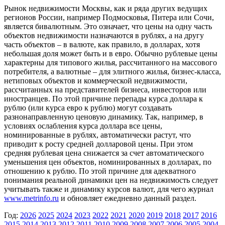
Рынок недвижимости Москвы, как и ряда других ведущих
регионов России, например Подмосковья, Питера или Сочи,
является бивалютным. Это означает, что цены на одну часть
объектов недвижимости назначаются в рублях, а на другу
часть объектов – в валюте, как правило, в долларах, хотя
небольшая доля может быть и в евро. Обычно рублевые цены
характерны для типового жилья, рассчитанного на массового
потребителя, а валютные – для элитного жилья, бизнес-класса,
нетиповых объектов и коммерческой недвижимости,
рассчитанных на представителей бизнеса, инвесторов или
иностранцев. По этой причине перепады курса доллара к
рублю (или курса евро к рублю) могут создавать
разнонаправленную ценовую динамику. Так, например, в
условиях ослабления курса доллара все цены,
номинированные в рублях, автоматически растут, что
приводит к росту средней долларовой цены. При этом
средняя рублевая цена снижается за счет автоматического
уменьшения цен объектов, номинированных в долларах, по
отношению к рублю. По этой причине для адекватного
понимания реальной динамики цен на недвижимость следует
учитывать также и динамику курсов валют, для чего журнал
www.metrinfo.ru
и обновляет ежедневно данный раздел.
Год:
2026
2025
2024
2023
2022
2021
2020
2019
2018
2017
2016
2015
2014
2013
2012
2011
2010
2009
2008
2007
2006
2005
2004