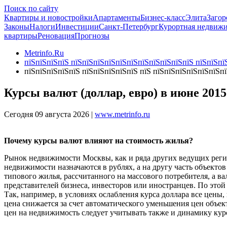
Поиск по сайту
Квартиры и новостройки
Апартаменты
Бизнес-класс
Элита
Загор
Законы
Налоги
Инвестиции
Санкт-Петербург
Курортная недвиж
квартиры
Реновация
Прогнозы
Metrinfo.Ru
пїЅпїЅпїЅпїЅ пїЅпїЅпїЅпїЅпїЅпїЅпїЅпїЅпїЅпїЅпїЅ пїЅпїЅпїЅ
пїЅпїЅпїЅпїЅпїЅ пїЅпїЅпїЅпїЅпїЅ пїЅ пїЅпїЅпїЅпїЅпїЅпїЅп
Курсы валют (доллар, евро) в июне 2015
Сегодня 09 августа 2026 |
www.metrinfo.ru
Почему курсы валют влияют на стоимость жилья?
Рынок недвижимости Москвы, как и ряда других ведущих регио
недвижимости назначаются в рублях, а на другу часть объектов
типового жилья, рассчитанного на массового потребителя, а в
представителей бизнеса, инвесторов или иностранцев. По этой
Так, например, в условиях ослабления курса доллара все цены
цена снижается за счет автоматического уменьшения цен объе
цен на недвижимость следует учитывать также и динамику кур