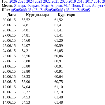
Год:
2026
2025
2024
2023
2022
2021
2020
2019
2018
2017
2016
2
Месяц:
Январь
Февраль
Март
Апрель
Май
Июнь
Июль
Август
Шаг:
пїЅпїЅпїЅпїЅ
пїЅпїЅпїЅпїЅпїЅпїЅ
пїЅпїЅпїЅпїЅпїЅ
Дата
Курс доллара
Курс евро
30.06.15
55,52
61,52
29.06.15
54,81
61,41
28.06.15
54,81
61,41
27.06.15
54,81
61,41
26.06.15
54,60
61,20
25.06.15
54,07
60,59
24.06.15
54,21
61,05
23.06.15
53,56
60,86
22.06.15
53,80
60,91
21.06.15
53,80
60,91
20.06.15
53,80
60,91
19.06.15
53,33
60,64
18.06.15
53,90
60,75
17.06.15
54,04
61,10
16.06.15
55,27
62,10
15.06.15
54,53
61,48
14.06.15
54,53
61,48