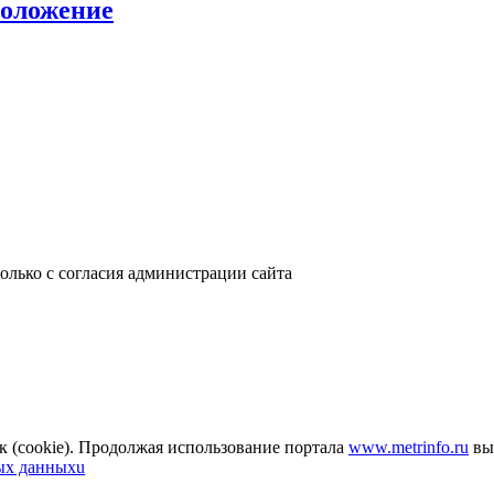
положение
только с согласия администрации сайта
к (cookie). Продолжая использование портала
www.metrinfo.ru
вы 
ых данныхu