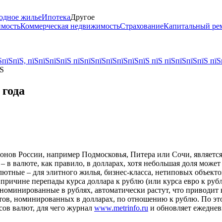
одное жилье
Ипотека
Другое
имость
Коммерческая недвижимость
Страхование
Капитальный ре
пїЅпїЅ, пїЅпїЅпїЅпїЅ пїЅпїЅпїЅпїЅпїЅпїЅпїЅ пїЅ пїЅпїЅпїЅпїЅ пїЅ
їЅ
 года
нов России, например Подмосковья, Питера или Сочи, является 
 – в валюте, как правило, в долларах, хотя небольшая доля може
алютные – для элитного жилья, бизнес-класса, нетиповых объек
 причине перепады курса доллара к рублю (или курса евро к ру
, номинированные в рублях, автоматически растут, что приводит 
ктов, номинированных в долларах, по отношению к рублю. По э
сов валют, для чего журнал
www.metrinfo.ru
и обновляет ежеднев