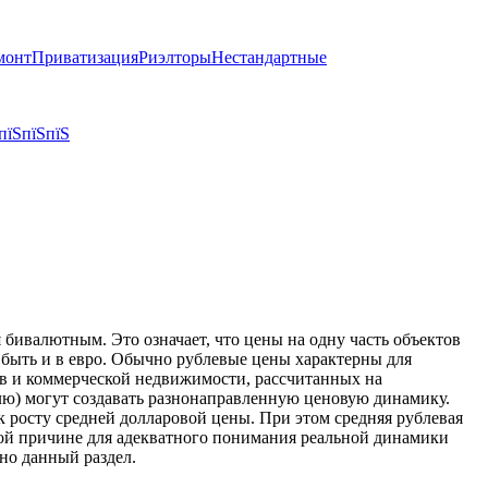
монт
Приватизация
Риэлторы
Нестандартные
пїЅпїЅпїЅ
бивалютным. Это означает, что цены на одну часть объектов
т быть и в евро. Обычно рублевые цены характерны для
тов и коммерческой недвижимости, рассчитанных на
блю) могут создавать разнонаправленную ценовую динамику.
к росту средней долларовой цены. При этом средняя рублевая
той причине для адекватного понимания реальной динамики
но данный раздел.