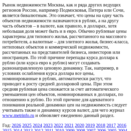
Рынок недвижимости Москвы, как и ряда других ведущих
регионов России, например Подмосковья, Питера или Сочи,
является бивалютным. Это означает, что цены на одну часть
объектов недвижимости назначаются в рублях, а на другу
часть объектов – в валюте, как правило, в долларах, хотя
небольшая доля может быть и в евро. Обычно рублевые цены
характерны для типового жилья, рассчитанного на массового
потребителя, а валютные – для элитного жилья, бизнес-класса,
нетиповых объектов и коммерческой недвижимости,
рассчитанных на представителей бизнеса, инвесторов или
иностранцев. По этой причине перепады курса доллара к
рублю (или курса евро к рублю) могут создавать
разнонаправленную ценовую динамику. Так, например, в
условиях ослабления курса доллара все цены,
номинированные в рублях, автоматически растут, что
приводит к росту средней долларовой цены. При этом
средняя рублевая цена снижается за счет автоматического
уменьшения цен объектов, номинированных в долларах, по
отношению к рублю. По этой причине для адекватного
понимания реальной динамики цен на недвижимость следует
учитывать также и динамику курсов валют, для чего журнал
www.metrinfo.ru
и обновляет ежедневно данный раздел.
Год:
2026
2025
2024
2023
2022
2021
2020
2019
2018
2017
2016
2015
2014
2013
2012
2011
2010
2009
2008
2007
2006
2005
2004