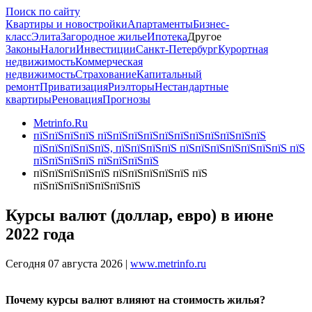
Поиск по сайту
Квартиры и новостройки
Апартаменты
Бизнес-
класс
Элита
Загородное жилье
Ипотека
Другое
Законы
Налоги
Инвестиции
Санкт-Петербург
Курортная
недвижимость
Коммерческая
недвижимость
Страхование
Капитальный
ремонт
Приватизация
Риэлторы
Нестандартные
квартиры
Реновация
Прогнозы
Metrinfo.Ru
пїЅпїЅпїЅпїЅ пїЅпїЅпїЅпїЅпїЅпїЅпїЅпїЅпїЅпїЅпїЅ
пїЅпїЅпїЅпїЅпїЅ, пїЅпїЅпїЅпїЅ пїЅпїЅпїЅпїЅпїЅпїЅпїЅ пїЅ
пїЅпїЅпїЅпїЅ пїЅпїЅпїЅпїЅ
пїЅпїЅпїЅпїЅпїЅ пїЅпїЅпїЅпїЅпїЅ пїЅ
пїЅпїЅпїЅпїЅпїЅпїЅпїЅ
Курсы валют (доллар, евро) в июне
2022 года
Сегодня 07 августа 2026 |
www.metrinfo.ru
Почему курсы валют влияют на стоимость жилья?