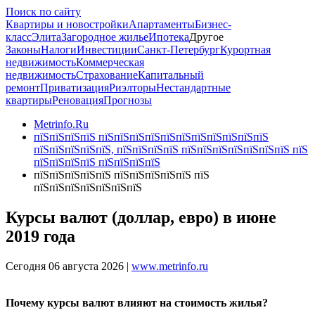
Поиск по сайту
Квартиры и новостройки
Апартаменты
Бизнес-
класс
Элита
Загородное жилье
Ипотека
Другое
Законы
Налоги
Инвестиции
Санкт-Петербург
Курортная
недвижимость
Коммерческая
недвижимость
Страхование
Капитальный
ремонт
Приватизация
Риэлторы
Нестандартные
квартиры
Реновация
Прогнозы
Metrinfo.Ru
пїЅпїЅпїЅпїЅ пїЅпїЅпїЅпїЅпїЅпїЅпїЅпїЅпїЅпїЅпїЅ
пїЅпїЅпїЅпїЅпїЅ, пїЅпїЅпїЅпїЅ пїЅпїЅпїЅпїЅпїЅпїЅпїЅ пїЅ
пїЅпїЅпїЅпїЅ пїЅпїЅпїЅпїЅ
пїЅпїЅпїЅпїЅпїЅ пїЅпїЅпїЅпїЅпїЅ пїЅ
пїЅпїЅпїЅпїЅпїЅпїЅпїЅ
Курсы валют (доллар, евро) в июне
2019 года
Сегодня 06 августа 2026 |
www.metrinfo.ru
Почему курсы валют влияют на стоимость жилья?