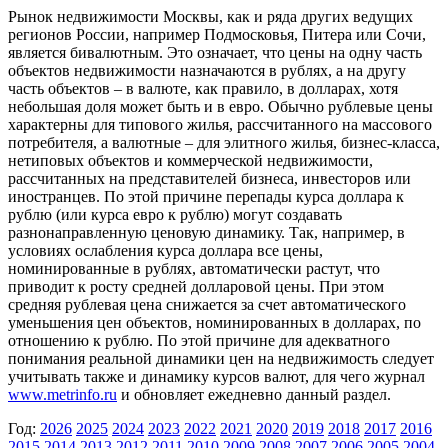
Рынок недвижимости Москвы, как и ряда других ведущих
регионов России, например Подмосковья, Питера или Сочи,
является бивалютным. Это означает, что цены на одну часть
объектов недвижимости назначаются в рублях, а на другу
часть объектов – в валюте, как правило, в долларах, хотя
небольшая доля может быть и в евро. Обычно рублевые цены
характерны для типового жилья, рассчитанного на массового
потребителя, а валютные – для элитного жилья, бизнес-класса,
нетиповых объектов и коммерческой недвижимости,
рассчитанных на представителей бизнеса, инвесторов или
иностранцев. По этой причине перепады курса доллара к
рублю (или курса евро к рублю) могут создавать
разнонаправленную ценовую динамику. Так, например, в
условиях ослабления курса доллара все цены,
номинированные в рублях, автоматически растут, что
приводит к росту средней долларовой цены. При этом
средняя рублевая цена снижается за счет автоматического
уменьшения цен объектов, номинированных в долларах, по
отношению к рублю. По этой причине для адекватного
понимания реальной динамики цен на недвижимость следует
учитывать также и динамику курсов валют, для чего журнал
www.metrinfo.ru
и обновляет ежедневно данный раздел.
Год:
2026
2025
2024
2023
2022
2021
2020
2019
2018
2017
2016
2015
2014
2013
2012
2011
2010
2009
2008
2007
2006
2005
2004