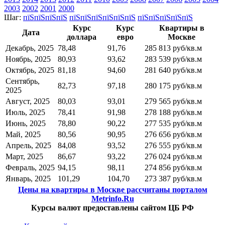
2003
2002
2001
2000
Шаг:
пїЅпїЅпїЅпїЅ
пїЅпїЅпїЅпїЅпїЅпїЅ
пїЅпїЅпїЅпїЅпїЅ
Курс
Курс
Квартиры в
Дата
доллара
евро
Москве
Декабрь, 2025
78,48
91,76
285 813 руб/кв.м
Ноябрь, 2025
80,93
93,62
283 539 руб/кв.м
Октябрь, 2025
81,18
94,60
281 640 руб/кв.м
Сентябрь,
82,73
97,18
280 175 руб/кв.м
2025
Август, 2025
80,03
93,01
279 565 руб/кв.м
Июль, 2025
78,41
91,98
278 188 руб/кв.м
Июнь, 2025
78,80
90,22
277 535 руб/кв.м
Май, 2025
80,56
90,95
276 656 руб/кв.м
Апрель, 2025
84,08
93,52
276 555 руб/кв.м
Март, 2025
86,67
93,22
276 024 руб/кв.м
Февраль, 2025
94,15
98,11
274 856 руб/кв.м
Январь, 2025
101,29
104,70
273 387 руб/кв.м
Цены на квартиры в Москве рассчитаны порталом
Metrinfo.Ru
Курсы валют предоставлены сайтом ЦБ РФ