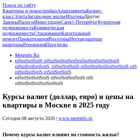
Поиск по сайту
Квартиры и новостройки
Апартаменты
Бизнес-
класс
Элита
Загородное жилье
Ипотека
Другое
Законы
Налоги
Инвестиции
Санкт-Петербург
Курортная
недвижимость
Коммерческая
недвижимость
Страхование
Капитальный
ремонт
Приватизация
Риэлторы
Нестандартные
квартиры
Реновация
Прогнозы
Metrinfo.Ru
пїЅпїЅпїЅпїЅ пїЅпїЅпїЅпїЅпїЅпїЅпїЅпїЅпїЅпїЅпїЅ
пїЅпїЅпїЅпїЅпїЅ, пїЅпїЅпїЅпїЅ пїЅпїЅпїЅпїЅпїЅпїЅпїЅ пїЅ
пїЅпїЅпїЅпїЅ пїЅпїЅпїЅпїЅ
пїЅпїЅпїЅпїЅпїЅ пїЅпїЅпїЅпїЅпїЅ пїЅ
пїЅпїЅпїЅпїЅпїЅпїЅпїЅ
Курсы валют (доллар, евро) и цены на
квартиры в Москве в 2025 году
Сегодня 08 августа 2026 |
www.metrinfo.ru
Почему курсы валют влияют на стоимость жилья?