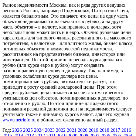
Рынок недвижимости Москвы, как и ряда других ведущих
регионов России, например Подмосковья, Питера или Сочи,
является бивалютным. Это означает, что цены на одну часть
объектов недвижимости назначаются в рублях, а на другу
часть объектов – в валюте, как правило, в долларах, хотя
небольшая доля может быть и в евро. Обычно рублевые цены
характерны для типового жилья, рассчитанного на массового
потребителя, а валютные – для элитного жилья, бизнес-класса,
нетиповых объектов и коммерческой недвижимости,
рассчитанных на представителей бизнеса, инвесторов или
иностранцев. По этой причине перепады курса доллара к
рублю (или курса евро к рублю) могут создавать
разнонаправленную ценовую динамику. Так, например, в
условиях ослабления курса доллара все цены,
номинированные в рублях, автоматически растут, что
приводит к росту средней долларовой цены. При этом
средняя рублевая цена снижается за счет автоматического
уменьшения цен объектов, номинированных в долларах, по
отношению к рублю. По этой причине для адекватного
понимания реальной динамики цен на недвижимость следует
учитывать также и динамику курсов валют, для чего журнал
www.metrinfo.ru
и обновляет ежедневно данный раздел.
Год:
2026
2025
2024
2023
2022
2021
2020
2019
2018
2017
2016
2015
2014
2013
2012
2011
2010
2009
2008
2007
2006
2005
2004