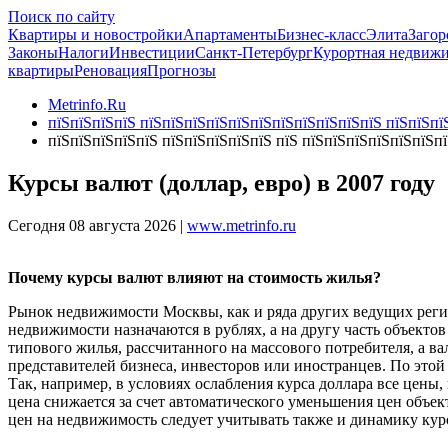
Поиск по сайту
Квартиры и новостройки
Апартаменты
Бизнес-класс
Элита
Загор
Законы
Налоги
Инвестиции
Санкт-Петербург
Курортная недвиж
квартиры
Реновация
Прогнозы
Metrinfo.Ru
пїЅпїЅпїЅпїЅ пїЅпїЅпїЅпїЅпїЅпїЅпїЅпїЅпїЅпїЅпїЅ пїЅпїЅпїЅ
пїЅпїЅпїЅпїЅпїЅ пїЅпїЅпїЅпїЅпїЅ пїЅ пїЅпїЅпїЅпїЅпїЅпїЅп
Курсы валют (доллар, евро) в 2007 году
Сегодня 08 августа 2026 |
www.metrinfo.ru
Почему курсы валют влияют на стоимость жилья?
Рынок недвижимости Москвы, как и ряда других ведущих регио
недвижимости назначаются в рублях, а на другу часть объектов
типового жилья, рассчитанного на массового потребителя, а в
представителей бизнеса, инвесторов или иностранцев. По этой
Так, например, в условиях ослабления курса доллара все цены
цена снижается за счет автоматического уменьшения цен объе
цен на недвижимость следует учитывать также и динамику кур