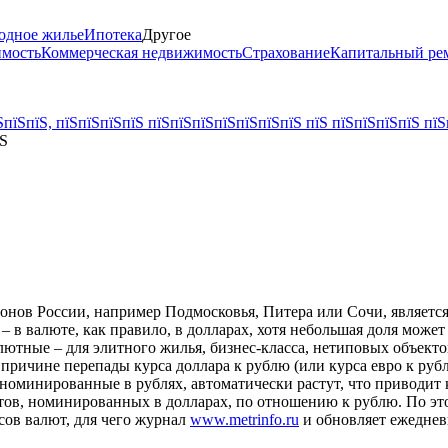
одное жилье
Ипотека
Другое
имость
Коммерческая недвижимость
Страхование
Капитальный ре
пїЅпїЅ, пїЅпїЅпїЅпїЅ пїЅпїЅпїЅпїЅпїЅпїЅпїЅ пїЅ пїЅпїЅпїЅпїЅ пїЅ
їЅ
нов России, например Подмосковья, Питера или Сочи, является 
 – в валюте, как правило, в долларах, хотя небольшая доля може
алютные – для элитного жилья, бизнес-класса, нетиповых объек
 причине перепады курса доллара к рублю (или курса евро к ру
, номинированные в рублях, автоматически растут, что приводит 
ктов, номинированных в долларах, по отношению к рублю. По э
сов валют, для чего журнал
www.metrinfo.ru
и обновляет ежеднев