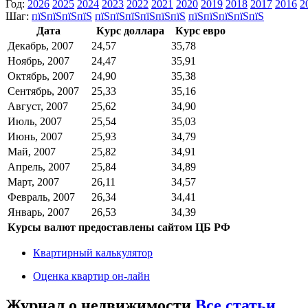
Год:
2026
2025
2024
2023
2022
2021
2020
2019
2018
2017
2016
2
Шаг:
пїЅпїЅпїЅпїЅ
пїЅпїЅпїЅпїЅпїЅпїЅ
пїЅпїЅпїЅпїЅпїЅ
Дата
Курс доллара
Курс евро
Декабрь, 2007
24,57
35,78
Ноябрь, 2007
24,47
35,91
Октябрь, 2007
24,90
35,38
Сентябрь, 2007
25,33
35,16
Август, 2007
25,62
34,90
Июль, 2007
25,54
35,03
Июнь, 2007
25,93
34,79
Май, 2007
25,82
34,91
Апрель, 2007
25,84
34,89
Март, 2007
26,11
34,57
Февраль, 2007
26,34
34,41
Январь, 2007
26,53
34,39
Курсы валют предоставлены сайтом ЦБ РФ
Квартирный калькулятор
Оценка квартир он-лайн
Журнал о недвижимости
Все статьи