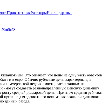
монт
Приватизация
Риэлторы
Нестандартные
пїЅпїЅпїЅ
бивалютным. Это означает, что цены на одну часть объектов
т быть и в евро. Обычно рублевые цены характерны для
тов и коммерческой недвижимости, рассчитанных на
блю) могут создавать разнонаправленную ценовую динамику.
к росту средней долларовой цены. При этом средняя рублевая
той причине для адекватного понимания реальной динамики
но данный раздел.