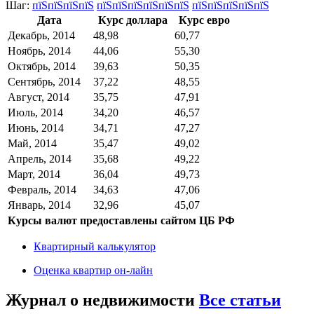
Шаг:
пїЅпїЅпїЅпїЅ
пїЅпїЅпїЅпїЅпїЅпїЅ
пїЅпїЅпїЅпїЅпїЅ
Дата
Курс доллара
Курс евро
Декабрь, 2014
48,98
60,77
Ноябрь, 2014
44,06
55,30
Октябрь, 2014
39,63
50,35
Сентябрь, 2014
37,22
48,55
Август, 2014
35,75
47,91
Июль, 2014
34,20
46,57
Июнь, 2014
34,71
47,27
Май, 2014
35,47
49,02
Апрель, 2014
35,68
49,22
Март, 2014
36,04
49,73
Февраль, 2014
34,63
47,06
Январь, 2014
32,96
45,07
Курсы валют предоставлены сайтом ЦБ РФ
Квартирный калькулятор
Оценка квартир он-лайн
Журнал о недвижимости
Все статьи