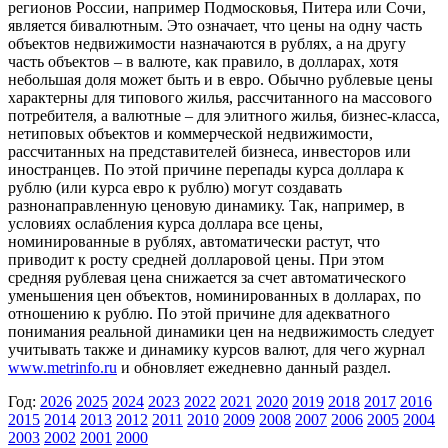
регионов России, например Подмосковья, Питера или Сочи,
является бивалютным. Это означает, что цены на одну часть
объектов недвижимости назначаются в рублях, а на другу
часть объектов – в валюте, как правило, в долларах, хотя
небольшая доля может быть и в евро. Обычно рублевые цены
характерны для типового жилья, рассчитанного на массового
потребителя, а валютные – для элитного жилья, бизнес-класса,
нетиповых объектов и коммерческой недвижимости,
рассчитанных на представителей бизнеса, инвесторов или
иностранцев. По этой причине перепады курса доллара к
рублю (или курса евро к рублю) могут создавать
разнонаправленную ценовую динамику. Так, например, в
условиях ослабления курса доллара все цены,
номинированные в рублях, автоматически растут, что
приводит к росту средней долларовой цены. При этом
средняя рублевая цена снижается за счет автоматического
уменьшения цен объектов, номинированных в долларах, по
отношению к рублю. По этой причине для адекватного
понимания реальной динамики цен на недвижимость следует
учитывать также и динамику курсов валют, для чего журнал
www.metrinfo.ru
и обновляет ежедневно данный раздел.
Год:
2026
2025
2024
2023
2022
2021
2020
2019
2018
2017
2016
2015
2014
2013
2012
2011
2010
2009
2008
2007
2006
2005
2004
2003
2002
2001
2000