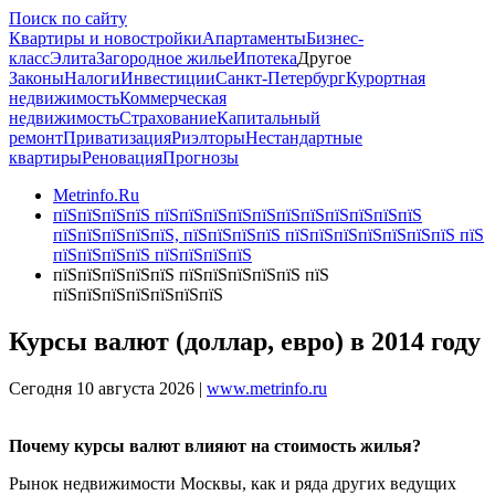
Поиск по сайту
Квартиры и новостройки
Апартаменты
Бизнес-
класс
Элита
Загородное жилье
Ипотека
Другое
Законы
Налоги
Инвестиции
Санкт-Петербург
Курортная
недвижимость
Коммерческая
недвижимость
Страхование
Капитальный
ремонт
Приватизация
Риэлторы
Нестандартные
квартиры
Реновация
Прогнозы
Metrinfo.Ru
пїЅпїЅпїЅпїЅ пїЅпїЅпїЅпїЅпїЅпїЅпїЅпїЅпїЅпїЅпїЅ
пїЅпїЅпїЅпїЅпїЅ, пїЅпїЅпїЅпїЅ пїЅпїЅпїЅпїЅпїЅпїЅпїЅ пїЅ
пїЅпїЅпїЅпїЅ пїЅпїЅпїЅпїЅ
пїЅпїЅпїЅпїЅпїЅ пїЅпїЅпїЅпїЅпїЅ пїЅ
пїЅпїЅпїЅпїЅпїЅпїЅпїЅ
Курсы валют (доллар, евро) в 2014 году
Сегодня 10 августа 2026 |
www.metrinfo.ru
Почему курсы валют влияют на стоимость жилья?
Рынок недвижимости Москвы, как и ряда других ведущих