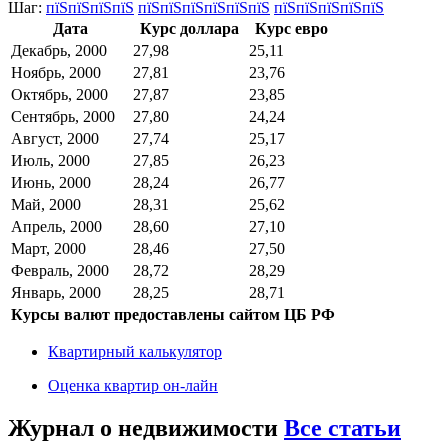
Шаг:
пїЅпїЅпїЅпїЅ
пїЅпїЅпїЅпїЅпїЅпїЅ
пїЅпїЅпїЅпїЅпїЅ
Дата
Курс доллара
Курс евро
Декабрь, 2000
27,98
25,11
Ноябрь, 2000
27,81
23,76
Октябрь, 2000
27,87
23,85
Сентябрь, 2000
27,80
24,24
Август, 2000
27,74
25,17
Июль, 2000
27,85
26,23
Июнь, 2000
28,24
26,77
Май, 2000
28,31
25,62
Апрель, 2000
28,60
27,10
Март, 2000
28,46
27,50
Февраль, 2000
28,72
28,29
Январь, 2000
28,25
28,71
Курсы валют предоставлены сайтом ЦБ РФ
Квартирный калькулятор
Оценка квартир он-лайн
Журнал о недвижимости
Все статьи