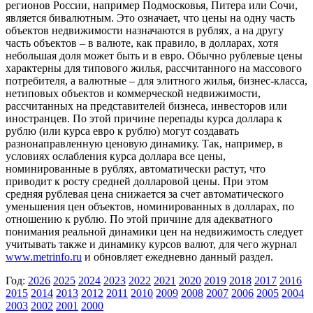
регионов России, например Подмосковья, Питера или Сочи,
является бивалютным. Это означает, что цены на одну часть
объектов недвижимости назначаются в рублях, а на другу
часть объектов – в валюте, как правило, в долларах, хотя
небольшая доля может быть и в евро. Обычно рублевые цены
характерны для типового жилья, рассчитанного на массового
потребителя, а валютные – для элитного жилья, бизнес-класса,
нетиповых объектов и коммерческой недвижимости,
рассчитанных на представителей бизнеса, инвесторов или
иностранцев. По этой причине перепады курса доллара к
рублю (или курса евро к рублю) могут создавать
разнонаправленную ценовую динамику. Так, например, в
условиях ослабления курса доллара все цены,
номинированные в рублях, автоматически растут, что
приводит к росту средней долларовой цены. При этом
средняя рублевая цена снижается за счет автоматического
уменьшения цен объектов, номинированных в долларах, по
отношению к рублю. По этой причине для адекватного
понимания реальной динамики цен на недвижимость следует
учитывать также и динамику курсов валют, для чего журнал
www.metrinfo.ru
и обновляет ежедневно данный раздел.
Год:
2026
2025
2024
2023
2022
2021
2020
2019
2018
2017
2016
2015
2014
2013
2012
2011
2010
2009
2008
2007
2006
2005
2004
2003
2002
2001
2000