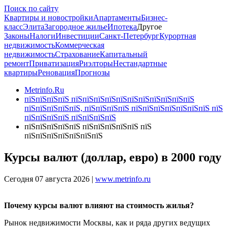
Поиск по сайту
Квартиры и новостройки
Апартаменты
Бизнес-
класс
Элита
Загородное жилье
Ипотека
Другое
Законы
Налоги
Инвестиции
Санкт-Петербург
Курортная
недвижимость
Коммерческая
недвижимость
Страхование
Капитальный
ремонт
Приватизация
Риэлторы
Нестандартные
квартиры
Реновация
Прогнозы
Metrinfo.Ru
пїЅпїЅпїЅпїЅ пїЅпїЅпїЅпїЅпїЅпїЅпїЅпїЅпїЅпїЅпїЅ
пїЅпїЅпїЅпїЅпїЅ, пїЅпїЅпїЅпїЅ пїЅпїЅпїЅпїЅпїЅпїЅпїЅ пїЅ
пїЅпїЅпїЅпїЅ пїЅпїЅпїЅпїЅ
пїЅпїЅпїЅпїЅпїЅ пїЅпїЅпїЅпїЅпїЅ пїЅ
пїЅпїЅпїЅпїЅпїЅпїЅпїЅ
Курсы валют (доллар, евро) в 2000 году
Сегодня 07 августа 2026 |
www.metrinfo.ru
Почему курсы валют влияют на стоимость жилья?
Рынок недвижимости Москвы, как и ряда других ведущих