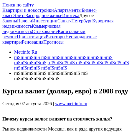
Поиск по сайту
Квартиры и новостройки
Апартаменты
Бизнес-
класс
Элита
Загородное жилье
Ипотека
Другое
Законы
Налоги
Инвестиции
Санкт-Петербург
Курортная
недвижимость
Коммерческая
недвижимость
Страхование
Капитальный
ремонт
Приватизация
Риэлторы
Нестандартные
квартиры
Реновация
Прогнозы
Metrinfo.Ru
пїЅпїЅпїЅпїЅ пїЅпїЅпїЅпїЅпїЅпїЅпїЅпїЅпїЅпїЅпїЅ
пїЅпїЅпїЅпїЅпїЅ, пїЅпїЅпїЅпїЅ пїЅпїЅпїЅпїЅпїЅпїЅпїЅ пїЅ
пїЅпїЅпїЅпїЅ пїЅпїЅпїЅпїЅ
пїЅпїЅпїЅпїЅпїЅ пїЅпїЅпїЅпїЅпїЅ пїЅ
пїЅпїЅпїЅпїЅпїЅпїЅпїЅ
Курсы валют (доллар, евро) в 2008 году
Сегодня 07 августа 2026 |
www.metrinfo.ru
Почему курсы валют влияют на стоимость жилья?
Рынок недвижимости Москвы, как и ряда других ведущих