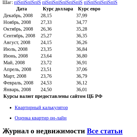
Шаг:
пїЅпїЅпїЅпїЅ
пїЅпїЅпїЅпїЅпїЅпїЅ
пїЅпїЅпїЅпїЅпїЅ
Дата
Курс доллара
Курс евро
Декабрь, 2008
28,15
37,99
Ноябрь, 2008
27,33
34,77
Октябрь, 2008
26,36
35,28
Сентябрь, 2008
25,27
36,35
Август, 2008
24,15
36,26
Июль, 2008
23,35
36,84
Июнь, 2008
23,64
36,80
Май, 2008
23,72
36,91
Апрель, 2008
23,51
37,06
Март, 2008
23,76
36,79
Февраль, 2008
24,53
36,12
Январь, 2008
24,50
36,01
Курсы валют предоставлены сайтом ЦБ РФ
Квартирный калькулятор
Оценка квартир он-лайн
Журнал о недвижимости
Все статьи