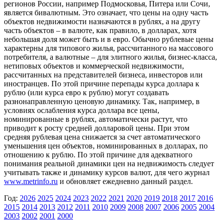
регионов России, например Подмосковья, Питера или Сочи,
является бивалютным. Это означает, что цены на одну часть
объектов недвижимости назначаются в рублях, а на другу
часть объектов – в валюте, как правило, в долларах, хотя
небольшая доля может быть и в евро. Обычно рублевые цены
характерны для типового жилья, рассчитанного на массового
потребителя, а валютные – для элитного жилья, бизнес-класса,
нетиповых объектов и коммерческой недвижимости,
рассчитанных на представителей бизнеса, инвесторов или
иностранцев. По этой причине перепады курса доллара к
рублю (или курса евро к рублю) могут создавать
разнонаправленную ценовую динамику. Так, например, в
условиях ослабления курса доллара все цены,
номинированные в рублях, автоматически растут, что
приводит к росту средней долларовой цены. При этом
средняя рублевая цена снижается за счет автоматического
уменьшения цен объектов, номинированных в долларах, по
отношению к рублю. По этой причине для адекватного
понимания реальной динамики цен на недвижимость следует
учитывать также и динамику курсов валют, для чего журнал
www.metrinfo.ru
и обновляет ежедневно данный раздел.
Год:
2026
2025
2024
2023
2022
2021
2020
2019
2018
2017
2016
2015
2014
2013
2012
2011
2010
2009
2008
2007
2006
2005
2004
2003
2002
2001
2000