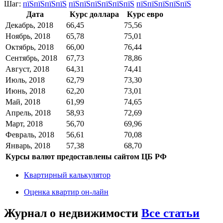
Шаг:
пїЅпїЅпїЅпїЅ
пїЅпїЅпїЅпїЅпїЅпїЅ
пїЅпїЅпїЅпїЅпїЅ
Дата
Курс доллара
Курс евро
Декабрь, 2018
66,45
75,56
Ноябрь, 2018
65,78
75,01
Октябрь, 2018
66,00
76,44
Сентябрь, 2018
67,73
78,86
Август, 2018
64,31
74,41
Июль, 2018
62,79
73,30
Июнь, 2018
62,20
73,01
Май, 2018
61,99
74,65
Апрель, 2018
58,93
72,69
Март, 2018
56,70
69,96
Февраль, 2018
56,61
70,08
Январь, 2018
57,38
68,70
Курсы валют предоставлены сайтом ЦБ РФ
Квартирный калькулятор
Оценка квартир он-лайн
Журнал о недвижимости
Все статьи