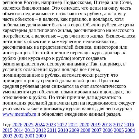
регионов России, например Подмосковья, Питера или Сочи,
является бивалютным. Это означает, что цены на одну часть
объектов недвижимости назначаются в рублях, а на другу
часть объектов – в валюте, как правило, в долларах, хотя
небольшая доля может быть и в евро. Обычно рублевые цены
характерны для типового жилья, рассчитанного на массового
потребителя, а валютные – для элитного жилья, бизнес-класса,
нетиповых объектов и коммерческой недвижимости,
рассчитанных на представителей бизнеса, инвесторов или
иностранцев. По этой причине перепады курса доллара к
рублю (или курса евро к рублю) могут создавать
разнонаправленную ценовую динамику. Так, например, в
условиях ослабления курса доллара все цены,
номинированные в рублях, автоматически растут, что
приводит к росту средней долларовой цены. При этом
средняя рублевая цена снижается за счет автоматического
уменьшения цен объектов, номинированных в долларах, по
отношению к рублю. По этой причине для адекватного
понимания реальной динамики цен на недвижимость следует
учитывать также и динамику курсов валют, для чего журнал
www.metrinfo.ru
и обновляет ежедневно данный раздел.
Год:
2026
2025
2024
2023
2022
2021
2020
2019
2018
2017
2016
2015
2014
2013
2012
2011
2010
2009
2008
2007
2006
2005
2004
2003
2002
2001
2000