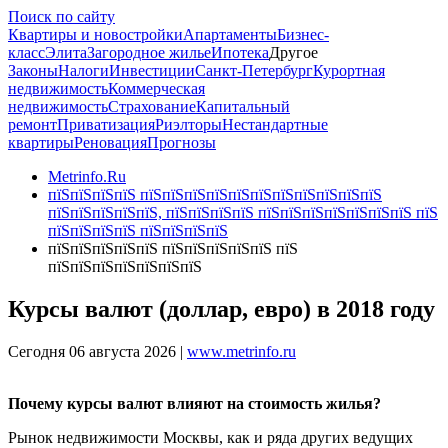
Поиск по сайту
Квартиры и новостройки
Апартаменты
Бизнес-
класс
Элита
Загородное жилье
Ипотека
Другое
Законы
Налоги
Инвестиции
Санкт-Петербург
Курортная
недвижимость
Коммерческая
недвижимость
Страхование
Капитальный
ремонт
Приватизация
Риэлторы
Нестандартные
квартиры
Реновация
Прогнозы
Metrinfo.Ru
пїЅпїЅпїЅпїЅ пїЅпїЅпїЅпїЅпїЅпїЅпїЅпїЅпїЅпїЅпїЅ
пїЅпїЅпїЅпїЅпїЅ, пїЅпїЅпїЅпїЅ пїЅпїЅпїЅпїЅпїЅпїЅпїЅ пїЅ
пїЅпїЅпїЅпїЅ пїЅпїЅпїЅпїЅ
пїЅпїЅпїЅпїЅпїЅ пїЅпїЅпїЅпїЅпїЅ пїЅ
пїЅпїЅпїЅпїЅпїЅпїЅпїЅ
Курсы валют (доллар, евро) в 2018 году
Сегодня 06 августа 2026 |
www.metrinfo.ru
Почему курсы валют влияют на стоимость жилья?
Рынок недвижимости Москвы, как и ряда других ведущих