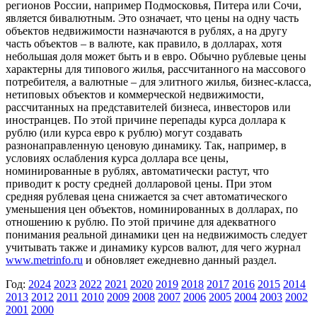
регионов России, например Подмосковья, Питера или Сочи,
является бивалютным. Это означает, что цены на одну часть
объектов недвижимости назначаются в рублях, а на другу
часть объектов – в валюте, как правило, в долларах, хотя
небольшая доля может быть и в евро. Обычно рублевые цены
характерны для типового жилья, рассчитанного на массового
потребителя, а валютные – для элитного жилья, бизнес-класса,
нетиповых объектов и коммерческой недвижимости,
рассчитанных на представителей бизнеса, инвесторов или
иностранцев. По этой причине перепады курса доллара к
рублю (или курса евро к рублю) могут создавать
разнонаправленную ценовую динамику. Так, например, в
условиях ослабления курса доллара все цены,
номинированные в рублях, автоматически растут, что
приводит к росту средней долларовой цены. При этом
средняя рублевая цена снижается за счет автоматического
уменьшения цен объектов, номинированных в долларах, по
отношению к рублю. По этой причине для адекватного
понимания реальной динамики цен на недвижимость следует
учитывать также и динамику курсов валют, для чего журнал
www.metrinfo.ru
и обновляет ежедневно данный раздел.
Год:
2024
2023
2022
2021
2020
2019
2018
2017
2016
2015
2014
2013
2012
2011
2010
2009
2008
2007
2006
2005
2004
2003
2002
2001
2000