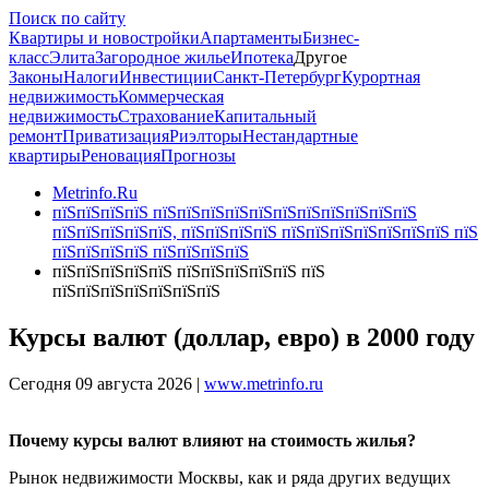
Поиск по сайту
Квартиры и новостройки
Апартаменты
Бизнес-
класс
Элита
Загородное жилье
Ипотека
Другое
Законы
Налоги
Инвестиции
Санкт-Петербург
Курортная
недвижимость
Коммерческая
недвижимость
Страхование
Капитальный
ремонт
Приватизация
Риэлторы
Нестандартные
квартиры
Реновация
Прогнозы
Metrinfo.Ru
пїЅпїЅпїЅпїЅ пїЅпїЅпїЅпїЅпїЅпїЅпїЅпїЅпїЅпїЅпїЅ
пїЅпїЅпїЅпїЅпїЅ, пїЅпїЅпїЅпїЅ пїЅпїЅпїЅпїЅпїЅпїЅпїЅ пїЅ
пїЅпїЅпїЅпїЅ пїЅпїЅпїЅпїЅ
пїЅпїЅпїЅпїЅпїЅ пїЅпїЅпїЅпїЅпїЅ пїЅ
пїЅпїЅпїЅпїЅпїЅпїЅпїЅ
Курсы валют (доллар, евро) в 2000 году
Сегодня 09 августа 2026 |
www.metrinfo.ru
Почему курсы валют влияют на стоимость жилья?
Рынок недвижимости Москвы, как и ряда других ведущих